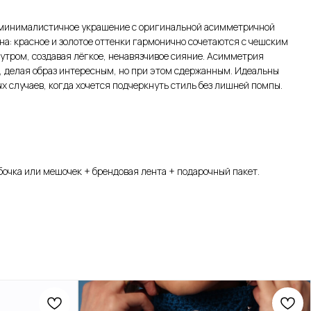
о минималистичное украшение с оригинальной асимметричной
на: красное и золотое оттенки гармонично сочетаются с чешским
утром, создавая лёгкое, ненавязчивое сияние. Асимметрия
, делая образ интересным, но при этом сдержанным. Идеальны
х случаев, когда хочется подчеркнуть стиль без лишней помпы.
очка или мешочек + брендовая лента + подарочный пакет.