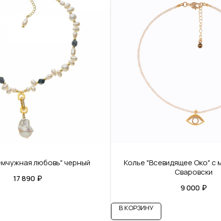
емчужная любовь" черный
Колье "Всевидящее Око" с
Сваровски
17 890
₽
9 000
₽
В КОРЗИНУ