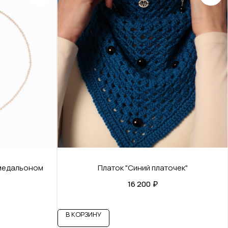
 медальоном
Платок "Синий платочек"
16 200
₽
В КОРЗИНУ