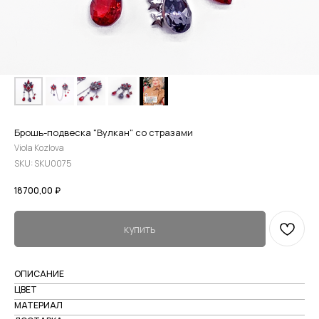
Брошь-подвеска "Вулкан" со стразами
Viola Kozlova
SKU:
SKU0075
18700,00
₽
купить
ОПИСАНИЕ
ЦВЕТ
МАТЕРИАЛ