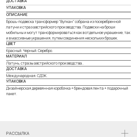
ДОСТАВКА
УПАКОВКА
ОПИСАНИЕ
Брошь-подвеска трансформер "Вулкан" собрана из посеребренной
латуни и страз австрийского производства. Подвески на броши
мобильны и могут трансформироваться как в отдельное украшение, так
и в массивные украшения, путем соединения нескольких брошек.
ЦВЕТ
Красный. Черный. Серебро.
МАТЕРИАЛ
Латунь, стразы австрийского производства..
ДОСТАВКА
Международная. СДЭК.
УПАКОВКА
Дизайнерская деревянная коробочка + брендовая лента + подарочный
пакет.
РАССЫЛКА