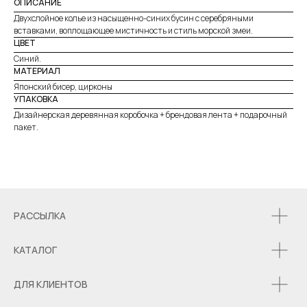
ОПИСАНИЕ
Двухслойное колье из насыщенно-синих бусин с серебряными
вставками, воплощающее мистичность и стиль морской змеи.
ЦВЕТ
Синий.
МАТЕРИАЛ
Японский бисер, цирконы
УПАКОВКА
Дизайнерская деревянная коробочка + брендовая лента + подарочный
пакет.
РАССЫЛКА
КАТАЛОГ
ДЛЯ КЛИЕНТОВ