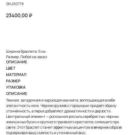
SKU00778
23400,00
₽
КУПИТЬ
Ширина браслета: 5 см.
Размер: Любой на заказ
ОПИСАНИЕ
ЦВЕТ
МАТЕРИАЛ
РАЗМЕР
УПАКОВКА
ОПИСАНИЕ
Темная, загадочная и чарующая манжета, воплощающая в себе
элегантность ночи. Чёрное кружево с горошками придаёт образу
утончённость, а перья добавляют драматичности и дерзости.
Центральный элемент — роскошная россыпь серебристых, чёрных
жемчужных бусин и крупного гранёного кристалла, сияющего при
свете. Этот браслет станет эффектным акцентом в вечернем образе,
подчёркивая вашу смелость и утонченный вкус.