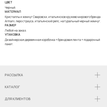
ЦВЕТ
Черный.
МАТЕРИАЛ
Кристаллы и жемчуг Сваровски, итальянское кружево мирового бренда
Armani, перо страуса, итальянский репс, натуральный черный жемчуг.
РАЗМЕР
Любой на заказ.
УПАКОВКА
Дизайнерская деревянная коробочка + брендовая лента + подарочный
пакет.
РАССЫЛКА
КАТАЛОГ
ДЛЯ КЛИЕНТОВ