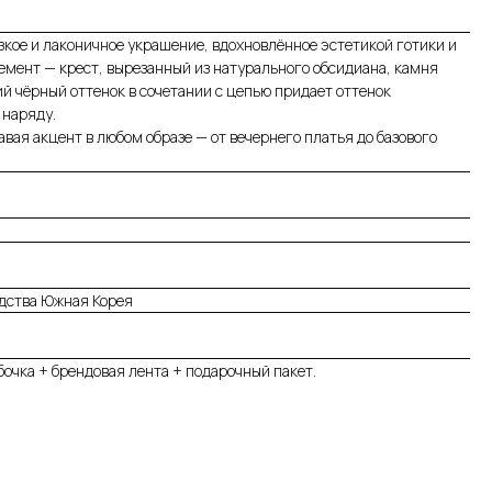
зкое и лаконичное украшение, вдохновлённое эстетикой готики и
мент — крест, вырезанный из натурального обсидиана, камня
ий чёрный оттенок в сочетании с цепью придает оттенок
 наряду.
авая акцент в любом образе — от вечернего платья до базового
одства Южная Корея
очка + брендовая лента + подарочный пакет.