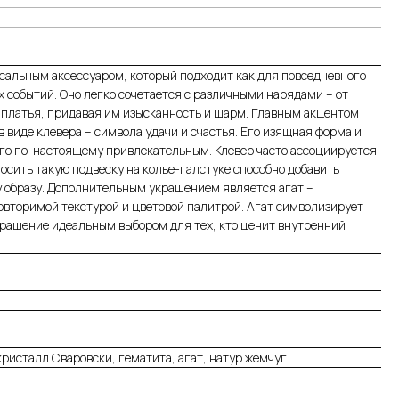
сальным аксессуаром, который подходит как для повседневного
х событий. Оно легко сочетается с различными нарядами – от
 платья, придавая им изысканность и шарм. Главным акцентом
в виде клевера – символа удачи и счастья. Его изящная форма и
его по-настоящему привлекательным. Клевер часто ассоциируется
носить такую подвеску на колье-галстуке способно добавить
у образу. Дополнительным украшением является агат –
вторимой текстурой и цветовой палитрой. Агат символизирует
крашение идеальным выбором для тех, кто ценит внутренний
кристалл Сваровски, гематита, агат, натур.жемчуг