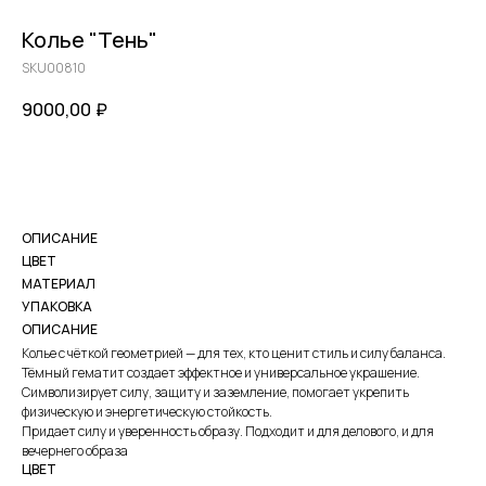
Колье "Тень"
SKU00810
9000,00
₽
КУПИТЬ
ОПИСАНИЕ
ЦВЕТ
МАТЕРИАЛ
УПАКОВКА
ОПИСАНИЕ
Колье с чёткой геометрией — для тех, кто ценит стиль и силу баланса.
Тёмный гематит создает эффектное и универсальное украшение.
Символизирует силу, защиту и заземление, помогает укрепить
физическую и энергетическую стойкость.
Придает силу и уверенность образу. Подходит и для делового, и для
вечернего образа
ЦВЕТ