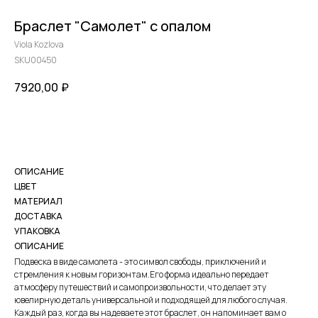
Браслет "Самолет" с опалом
Viola Kozlova
SKU00450
7920,00
₽
КУПИТЬ
ОПИСАНИЕ
ЦВЕТ
МАТЕРИАЛ
ДОСТАВКА
УПАКОВКА
ОПИСАНИЕ
Подвеска в виде самолета - это символ свободы, приключений и
стремления к новым горизонтам.Его форма идеально передает
атмосферу путешествий и самопроизвольности, что делает эту
ювелирную деталь универсальной и подходящей для любого случая.
Каждый раз, когда вы надеваете этот браслет, он напоминает вам о