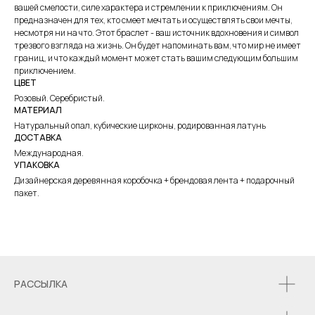
вашей смелости, силе характера и стремлении к приключениям. Он
предназначен для тех, кто смеет мечтать и осуществлять свои мечты,
несмотря ни на что. Этот браслет - ваш источник вдохновения и символ
трезвого взгляда на жизнь. Он будет напоминать вам, что мир не имеет
границ, и что каждый момент может стать вашим следующим большим
приключением.
ЦВЕТ
Розовый. Серебристый.
МАТЕРИАЛ
Натуральный опал, кубические цирконы, родированная латунь
ДОСТАВКА
Международная.
УПАКОВКА
Дизайнерская деревянная коробочка + брендовая лента + подарочный
пакет.
РАССЫЛКА