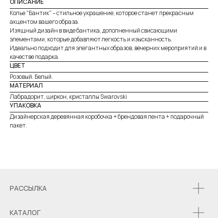
ОПИСАНИЕ
Колье "Бантик" – стильное украшение, которое станет прекрасным
акцентом вашего образа.
Изящный дизайн в виде бантика, дополненный свисающими
элементами, которые добавляют легкость и изысканность.
Идеально подходит для элегантных образов, вечерних мероприятий и в
качестве подарка.
ЦВЕТ
Розовый. Белый.
МАТЕРИАЛ
Лабрадорит, циркон, кристаллы Swarovski
УПАКОВКА
Дизайнерская деревянная коробочка + брендовая лента + подарочный
пакет.
РАССЫЛКА
КАТАЛОГ