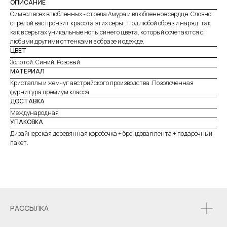
ОПИСАНИЕ
Символ всех влюбленных - стрела Амура и влюбленное сердце. Словно
стрелой вас пронзит красота этих серьг. Под любой образ и наряд, так
как в серьгах уникальные ноты синего цвета, который сочетаются с
любыми другими оттенками в образе и одежде.
ЦВЕТ
Золотой. Синий. Розовый
МАТЕРИАЛ
Кристаллы и жемчуг австрийского производства .Позолоченная
фурнитура премиум класса
ДОСТАВКА
Международная
УПАКОВКА
Дизайнерская деревянная коробочка + брендовая лента + подарочный
пакет.
РАССЫЛКА