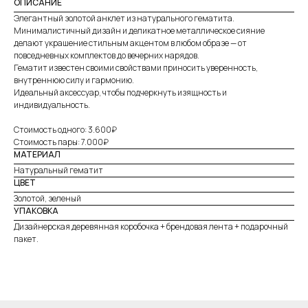
ОПИСАНИЕ
Элегантный золотой анклет из натурального гематита.
Минималистичный дизайн и деликатное металлическое сияние
делают украшение стильным акцентом в любом образе — от
повседневных комплектов до вечерних нарядов.
Гематит известен своими свойствами приносить уверенность,
внутреннюю силу и гармонию.
Идеальный аксессуар, чтобы подчеркнуть изящность и
индивидуальность.
Стоимость одного: 3.600₽
Стоимость пары: 7.000₽
МАТЕРИАЛ
Натуральный гематит
ЦВЕТ
Золотой, зеленый
УПАКОВКА
Дизайнерская деревянная коробочка + брендовая лента + подарочный
пакет.