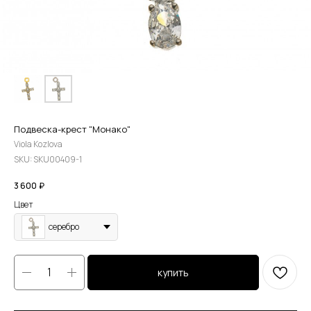
Подвеска-крест "Moнакo"
Viola Kozlova
SKU:
SKU00409-1
3 600
₽
Цвет
серебро
купить