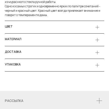
из мураснкого стекла ручной работы.
Одно из самых строгих и одновременно ярких по палитре сочетаний -
черный и красный цвет. Красный цвет всегда привлекает внимание и
говорит о темпераменте дамы.
ЦВЕТ
МАТЕРИАЛ
ДОСТАВКА
УПАКОВКА
РАССЫЛКА