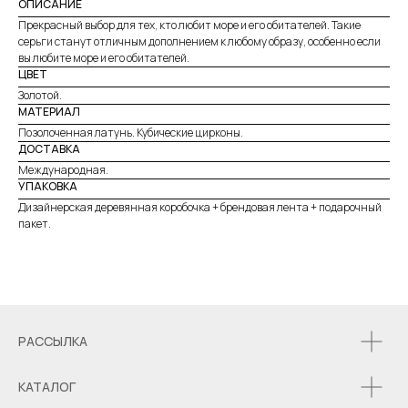
ОПИСАНИЕ
Прекрасный выбор для тех, кто любит море и его обитателей. Такие
серьги станут отличным дополнением к любому образу, особенно если
вы любите море и его обитателей.
ЦВЕТ
Золотой.
МАТЕРИАЛ
Позолоченная латунь. Кубические цирконы.
ДОСТАВКА
Международная.
УПАКОВКА
Дизайнерская деревянная коробочка + брендовая лента + подарочный
пакет.
РАССЫЛКА
КАТАЛОГ