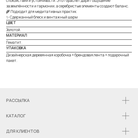
спокойствии и устойчивости. Этот браслет дарит ощущение
заземлённости и гармонии, а серебристые элементы создают баланс.
🌾 Подходит для медитативных практик
✨ Сдержанный блеск и винтажный шарм
ЦВЕТ
Золотой.
МАТЕРИАЛ
Гематит.
УПАКОВКА
Дизайнерская деревянная коробочка + брендовая лента + подарочный
пакет.
РАССЫЛКА
КАТАЛОГ
ДЛЯ КЛИЕНТОВ