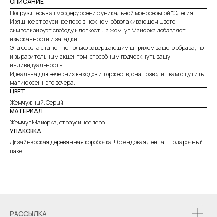
ОПИСАНИЕ
Погрузитесь в атмосферу осени с уникальной моносерьгой "Элегия ".
Изящное страусиное перо в нежном, обволакивающем цвете
символизирует свободу и легкость, а жемчуг Майорка добавляет
изысканности и загадки.
Эта серьга станет не только завершающим штрихом вашего образа, но
и выразительным акцентом, способным подчеркнуть вашу
индивидуальность.
Идеальна для вечерних выходов и торжеств, она позволит вам ощутить
магию осеннего вечера.
ЦВЕТ
Жемчужный. Серый.
МАТЕРИАЛ
Жемчуг Майорка, страусиное перо
УПАКОВКА
Дизайнерская деревянная коробочка + брендовая лента + подарочный
пакет.
РАССЫЛКА