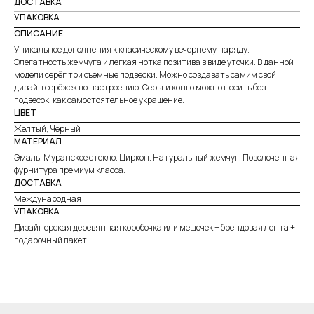
ДОСТАВКА
УПАКОВКА
ОПИСАНИЕ
Уникальное дополнения к класическому вечернему наряду.
Элегатность жемчуга и легкая нотка позитива в виде уточки. В данной
модели серёг три съемные подвески. Можно создавать самим свой
дизайн серёжек по настроению. Серьги конго можно носить без
подвесок, как самостоятельное украшение.
ЦВЕТ
Желтый, Черный
МАТЕРИАЛ
Эмаль. Муранское стекло. Циркон. Натуральный жемчуг. Позолоченная
фурнитура премиум класса.
ДОСТАВКА
Международная
УПАКОВКА
Дизайнерская деревянная коробочка или мешочек + брендовая лента +
подарочный пакет.