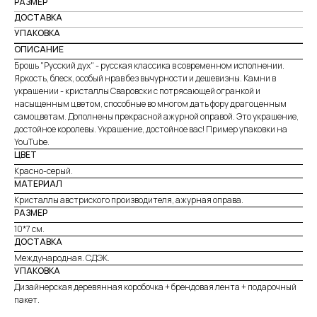
РАЗМЕР
ДОСТАВКА
УПАКОВКА
ОПИСАНИЕ
Брошь "Русский дух" - русская классика в современном исполнении.
Яркость, блеск, особый нрав без вычурности и дешевизны. Камни в
украшении - кристаллы Сваровски с потрясающей огранкой и
насыщенным цветом, способные во многом дать фору драгоценным
самоцветам. Дополнены прекрасной ажурной оправой. Это украшение,
достойное королевы. Украшение, достойное вас! Пример упаковки на
YouTube.
ЦВЕТ
Красно-серый.
МАТЕРИАЛ
Кристаллы австриского производителя, ажурная оправа.
РАЗМЕР
10*7 см.
ДОСТАВКА
Международная. СДЭК.
УПАКОВКА
Дизайнерская деревянная коробочка + брендовая лента + подарочный
пакет.