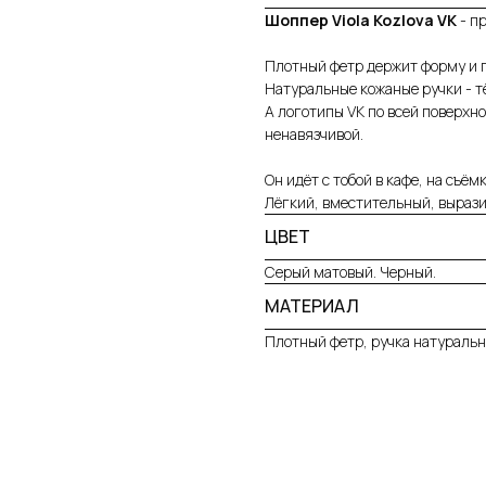
Шоппер Viola Kozlova VK
- пр
⠀
Плотный фетр держит форму и п
Натуральные кожаные ручки - т
А логотипы VK по всей поверхно
ненавязчивой.
⠀
Он идёт с тобой в кафе, на съём
Лёгкий, вместительный, вырази
ЦВЕТ
Серый матовый. Черный.
МАТЕРИАЛ
Плотный фетр, ручка натуральн