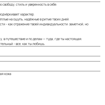
о свободу, стиль и уверенность в себе.
одчёркивает характер.
ёплые на ощупь, надёжные в ритме твоих дней.
сти - как отражение твоей индивидуальности: заметной, но
ку, в путешествие и по делам — туда, где ты настоящая.
тельный - все, как ты любишь.
ая кожа