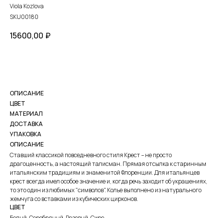
Viola Kozlova
SKU00180
15600,00
₽
КУПИТЬ
ОПИСАНИЕ
ЦВЕТ
МАТЕРИАЛ
ДОСТАВКА
УПАКОВКА
ОПИСАНИЕ
Ставший классикой повседневного стиля Крест – не просто
драгоценность, а настоящий талисман. Прямая отсылка к старинным
итальянским традициям и знаменитой Флоренции. Для итальянцев
крест всегда имел особое значение и, когда речь заходит об украшениях,
то это один из любимых "символов". Колье выполнено из натурального
жемчуга со вставками из кубических цирконов.
ЦВЕТ
Белый. Серебряный. Розовый. Сире