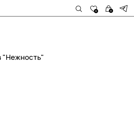
0
0
в "Нежность"