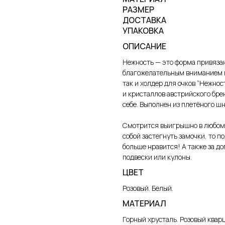
РАЗМЕР
ДОСТАВКА
УПАКОВКА
ОПИСАНИЕ
Нежность — это форма привяза
благожелательным вниманием в
так и холдер для очков “Нежнос
и кристаллов австрийского бре
себе. Выполнен из плетёного ш
Смотрится выигрышно в любом 
собой застегнуть замочки, то п
больше нравится! А также за д
подвески или кулоны.
ЦВЕТ
Розовый. Белый.
МАТЕРИАЛ
Горный хрусталь. Розовый квар