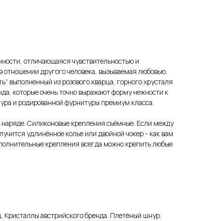
нности, отличающаяся чувствительностью и
 отношении другого человека, вызываемая любовью,
ть” выполненный из розового кварца, горного хрусталя
нда, которые очень точно выражают форму нежности к
нура и родированной фурнитуры премиум класса.
наряде. Силиконовые крепления съёмные. Если между
олучится удлинённое колье или двойной чокер - как вам
ополнительные крепления всегда можно крепить любые
ц. Кристаллы австрийского бренда. Плетёный шнур.